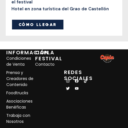
el festival
Hotel en zona turística del Grao de Castellón
CÓMO LLEGAR
INFORMACIÓN
CAPLA
FESTIVAL
Condiciones
de Venta
Contacto
REDES
Prensa y
SOCIALES
Creadores de
I
T
F
Y
T
Contenido
n
w
a
o
i
s
i
c
u
k
Foodtrucks
t
t
e
t
t
a
t
b
u
o
Asociaciones
g
e
o
b
k
r
r
o
e
Benéficas
a
k
m
Trabaja con
Nosotros